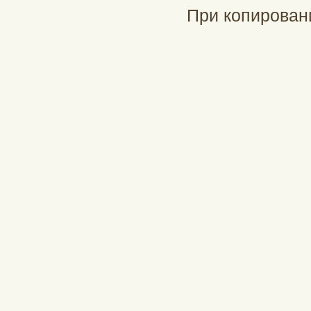
При копирован
При подд
profinch