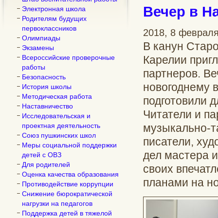
Вечер в Н
Электронная школа
Родителям будущих
первоклассников
2018, 8 феврал
Олимпиады
В канун Старо
Экзамены
Всероссийские проверочные
Карелии пригл
работы
партнеров. Ве
Безопасность
новогоднему 
История школы
Методическая работа
подготовили д
Наставничество
Читатели и па
Исследовательская и
проектная деятельность
музыкально-т
Союз пушкинских школ
писатели, худ
Меры социальной поддержки
дел мастера и
детей с ОВЗ
Для родителей
своих впечатл
Оценка качества образования
планами на но
Противодействие коррупции
Снижение бюрократической
нагрузки на педагогов
Поддержка детей в тяжелой