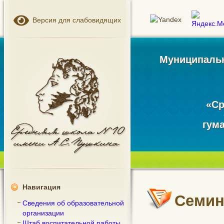
Версия для слабовидящих
Муниципальн
«Ср
гум
Навигация
Семин
Сведения об образовательной
организации
Штаб воспитательной работы