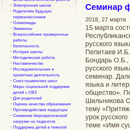
Семинар 
Электронная школа
Родителям будущих
первоклассников
2018, 27 марта
Олимпиады
15 марта сос
Экзамены
Всероссийские проверочные
Республиканс
работы
русского язык
Безопасность
Пепитаев И.Б.
История школы
Методическая работа
Бондарь О.Б.,
Наставничество
русского язык
Исследовательская и
проектная деятельность
семинар. Дале
Союз пушкинских школ
языка и лите
Меры социальной поддержки
общество». П
детей с ОВЗ
Для родителей
Шильникова С.
Оценка качества образования
тему «Притяж
Противодействие коррупции
Снижение бюрократической
урок русского
нагрузки на педагогов
теме «Имя су
Поддержка детей в тяжелой