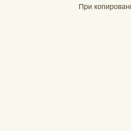
При копирован
При подд
profinch