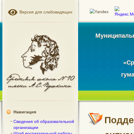
Версия для слабовидящих
Муниципальн
«Ср
гум
Навигация
Подде
Сведения об образовательной
организации
Штаб воспитательной работы