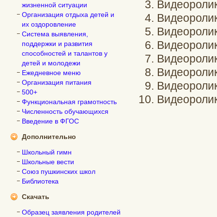
Видеоролик
жизненной ситуации
Организация отдыха детей и
Видеороли
их оздоровление
Видеороли
Система выявления,
Видеоролик
поддержки и развития
способностей и талантов у
Видеоролик
детей и молодежи
Видеороли
Ежедневное меню
Организация питания
Видеороли
500+
Видеороли
Функциональная грамотность
Численность обучающихся
Введение в ФГОС
Дополнительно
Школьный гимн
Школьные вести
Союз пушкинских школ
Библиотека
Скачать
Образец заявления родителей