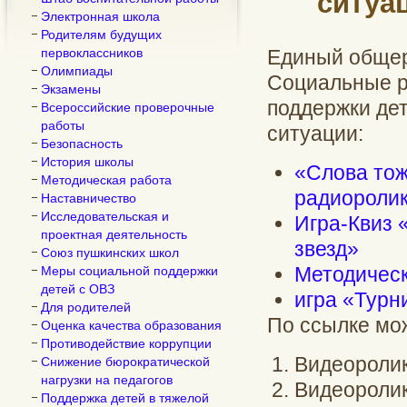
ситуа
Электронная школа
Родителям будущих
первоклассников
Единый общер
Олимпиады
Социальные 
Экзамены
поддержки де
Всероссийские проверочные
работы
ситуации:
Безопасность
История школы
«Слова тож
Методическая работа
радиоролик
Наставничество
Исследовательская и
Игра-Квиз 
проектная деятельность
звезд»
Союз пушкинских школ
Методическ
Меры социальной поддержки
детей с ОВЗ
игра «Турн
Для родителей
По ссылке мо
Оценка качества образования
Противодействие коррупции
Видеороли
Снижение бюрократической
нагрузки на педагогов
Видеоролик
Поддержка детей в тяжелой