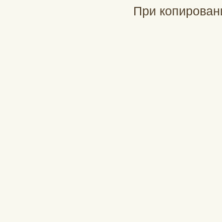
При копирован
При подд
profinch