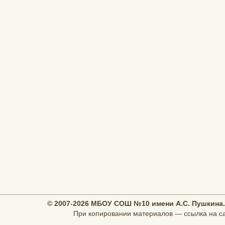
© 2007-2026 МБОУ СОШ №10 имени А.С. Пушкина.
При копировании материалов — ссылка на са
При поддержке компании Host2Net — IT се