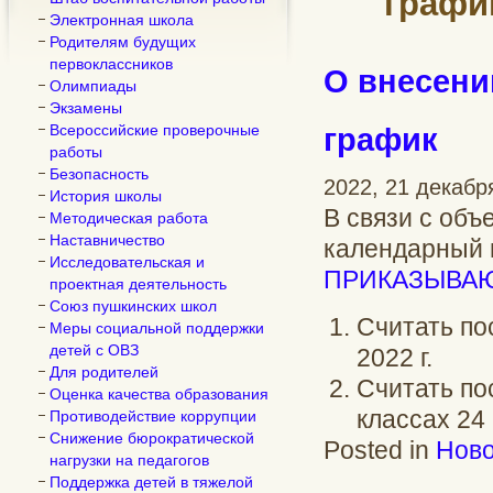
графи
Электронная школа
Родителям будущих
первоклассников
О внесени
Олимпиады
Экзамены
Всероссийские проверочные
график
работы
Безопасность
2022, 21 декабр
История школы
В связи с объ
Методическая работа
Наставничество
календарный 
Исследовательская и
ПРИКАЗЫВАЮ
проектная деятельность
Союз пушкинских школ
Считать по
Меры социальной поддержки
детей с ОВЗ
2022 г.
Для родителей
Считать по
Оценка качества образования
классах 24 
Противодействие коррупции
Снижение бюрократической
Posted in
Ново
нагрузки на педагогов
Поддержка детей в тяжелой