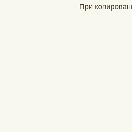
При копирован
При подд
profinch