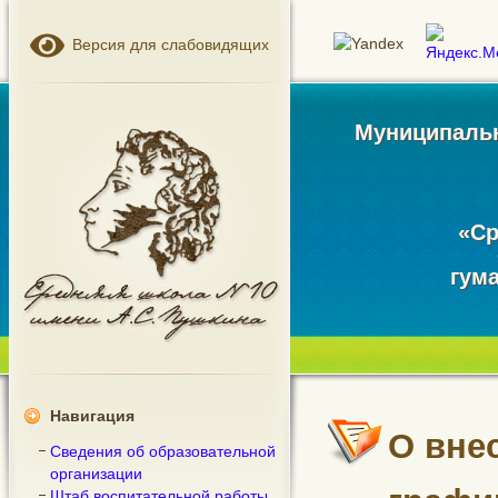
Версия для слабовидящих
Муниципальн
«Ср
гум
Навигация
О вне
Сведения об образовательной
организации
Штаб воспитательной работы