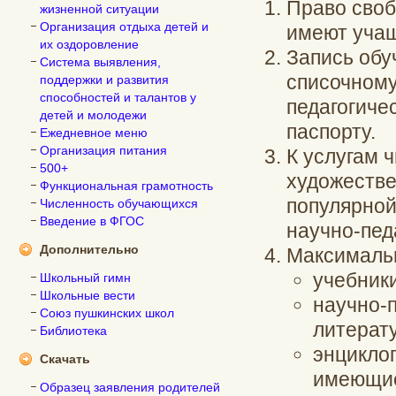
Право своб
жизненной ситуации
Организация отдыха детей и
имеют учащ
их оздоровление
Запись обу
Система выявления,
списочному
поддержки и развития
способностей и талантов у
педагогиче
детей и молодежи
паспорту.
Ежедневное меню
Организация питания
К услугам 
500+
художестве
Функциональная грамотность
популярной
Численность обучающихся
Введение в ФГОС
научно-пед
Дополнительно
Максимальн
учебники
Школьный гимн
Школьные вести
научно-
Союз пушкинских школ
литерату
Библиотека
энциклоп
Скачать
имеющие
Образец заявления родителей