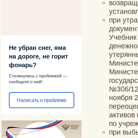
возвраща
установ
при утр
докумен
Учебник
денежно
Не убран снег, яма
утерянны
на дороге, не горит
Министер
фонарь?
Министе
Столкнулись с проблемой —
государс
сообщите о ней!
№306/12
ноября 2
Написать о проблеме
переоце
активов
по учреж
при выб