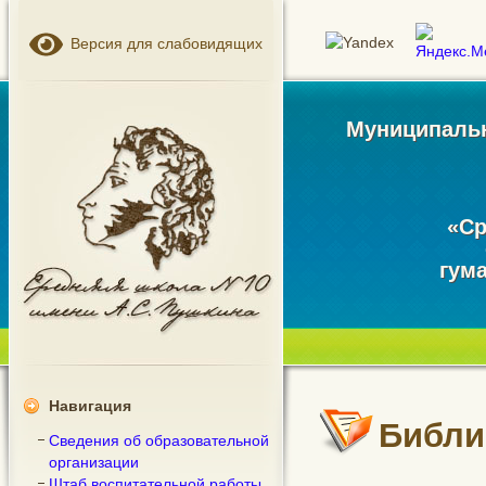
Версия для слабовидящих
Муниципальн
«Ср
гум
Навигация
Библи
Сведения об образовательной
организации
Штаб воспитательной работы