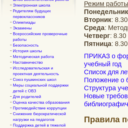
Режим работы
Электронная школа
Понедельни
Родителям будущих
первоклассников
Вторник
: 8.3
Олимпиады
Среда
: Метод
Экзамены
Всероссийские проверочные
Четверг
: 8.3
работы
Пятница
: 8.3
Безопасность
История школы
ПРИКАЗ о фор
Методическая работа
Наставничество
учебный год
Исследовательская и
Список для ле
проектная деятельность
Положение о 
Союз пушкинских школ
Меры социальной поддержки
Структура уч
детей с ОВЗ
Новые требов
Для родителей
Оценка качества образования
библиографич
Противодействие коррупции
Снижение бюрократической
Правила п
нагрузки на педагогов
Поддержка детей в тяжелой