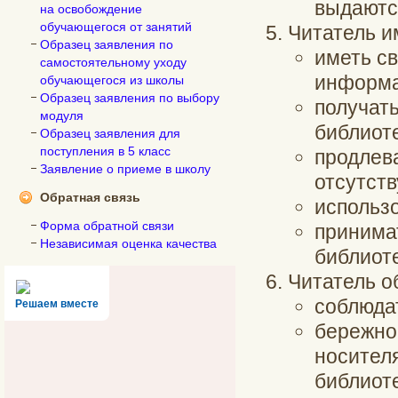
выдаются
на освобождение
обучающегося от занятий
Читатель и
Образец заявления по
иметь с
самостоятельному уходу
информа
обучающегося из школы
Образец заявления по выбору
получат
модуля
библиот
Образец заявления для
поступления в 5 класс
продлева
Заявление о приеме в школу
отсутств
Обратная связь
использ
Форма обратной связи
принима
Независимая оценка качества
библиот
Читатель о
соблюда
Решаем вместе
бережно 
носител
библиоте