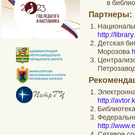
в библио
Партнеры:
Национальн
http://library
Детская би
Морозова
h
Централизо
Петрозаво
Рекоменда
Электронна
http://avtor.
Библиотека
Федеральны
http://www.
Сетевое с