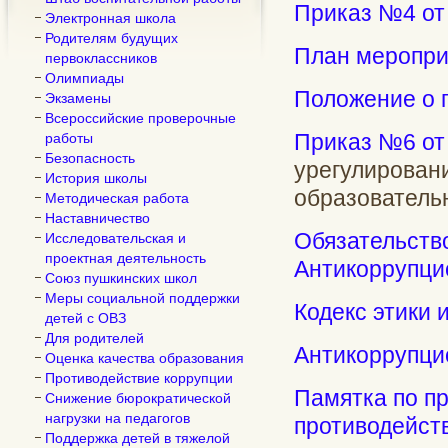
Приказ №4 от
Электронная школа
Родителям будущих
План меропри
первоклассников
Олимпиады
Положение о 
Экзамены
Всероссийские проверочные
Приказ №6 от
работы
Безопасность
урегулирован
История школы
образователь
Методическая работа
Наставничество
Обязательств
Исследовательская и
проектная деятельность
Антикоррупци
Союз пушкинских школ
Меры социальной поддержки
Кодекс этики 
детей с ОВЗ
Для родителей
Антикоррупци
Оценка качества образования
Противодействие коррупции
Памятка по п
Снижение бюрократической
нагрузки на педагогов
противодейст
Поддержка детей в тяжелой