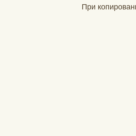
При копирован
При подд
profinch