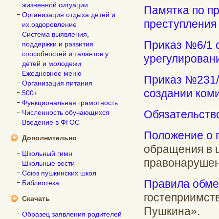
жизненной ситуации
Памятка по п
Организация отдыха детей и
преступления
их оздоровление
Система выявления,
Приказ №6/1 о
поддержки и развития
способностей и талантов у
урегулирован
детей и молодежи
Ежедневное меню
Приказ №231/
Организация питания
создании ком
500+
Функциональная грамотность
Обязательств
Численность обучающихся
Введение в ФГОС
Положение о 
Дополнительно
обращения в 
Школьный гимн
правонарушен
Школьные вести
Союз пушкинских школ
Правила обме
Библиотека
гостеприимст
Скачать
Пушкина».
Образец заявления родителей