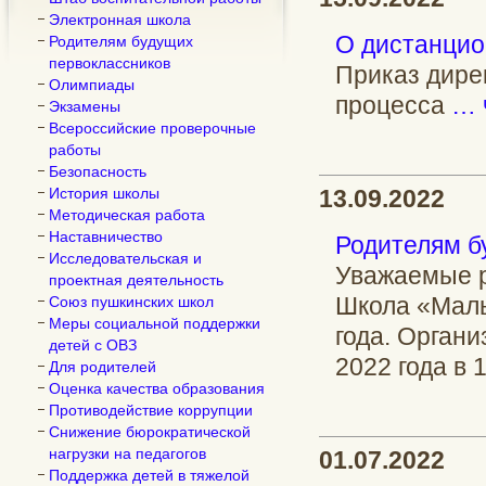
Электронная школа
О дистанцио
Родителям будущих
первоклассников
Приказ дире
Олимпиады
процесса
… 
Экзамены
Всероссийские проверочные
работы
Безопасность
История школы
13.09.2022
Методическая работа
Наставничество
Родителям б
Исследовательская и
Уважаемые р
проектная деятельность
Школа «Малы
Союз пушкинских школ
Меры социальной поддержки
года. Орган
детей с ОВЗ
2022 года в 
Для родителей
Оценка качества образования
Противодействие коррупции
Снижение бюрократической
нагрузки на педагогов
01.07.2022
Поддержка детей в тяжелой