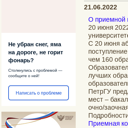
21.06.2022
О приемной 
20 июня 202
университет
С 20 июня а
Не убран снег, яма
поступление
на дороге, не горит
чем 160 обр
фонарь?
Образовател
Столкнулись с проблемой —
лучших обра
сообщите о ней!
образовател
ПетрГУ пред
Написать о проблеме
мест – бакал
очно/заочна
Подробности
Приемная к