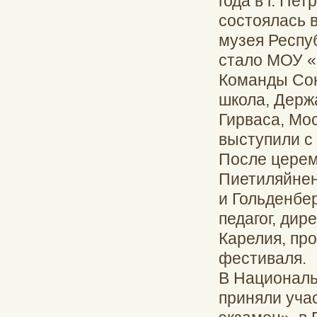
года в г. Пе
состоялась 
музея Респу
стало МОУ «
Команды Сою
школа, Держ
Гирваса, Мос
выступили с
После церем
Пиетиляйнен,
и Гольденбе
педагог, ди
Карелия, про
фестиваля.
В Националь
приняли уча