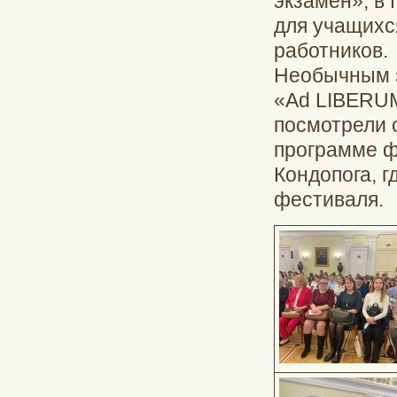
экзамен», в
для учащихся
работников.
Необычным з
«Ad LIBERUM
посмотрели 
программе ф
Кондопога, г
фестиваля.